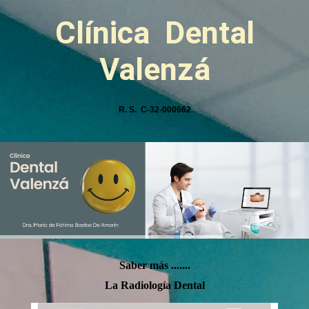
Clínica
Dental
Valenzá
R. S. C-32-000662
Saber más .......
La Radiología Dental