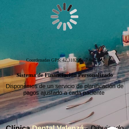
Coordenadas GPS: 42.318296, -7.883356
Sistema de Financiación Personalizado
Disponemos de un servicio de planificación de
pagos ajustado a cada paciente
Clínica
Dental Valenzá
-
Dibujando